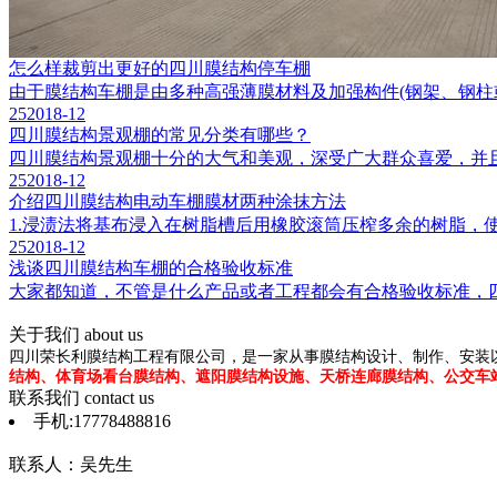
怎么样裁剪出更好的四川膜结构停车棚
由于膜结构车棚是由多种高强薄膜材料及加强构件(钢架、钢柱或
25
2018-12
四川膜结构景观棚的常见分类有哪些？
四川膜结构景观棚十分的大气和美观，深受广大群众喜爱，并且
25
2018-12
介绍四川膜结构电动车棚膜材两种涂抹方法
1.浸渍法将基布浸入在树脂槽后用橡胶滚筒压榨多余的树脂，
25
2018-12
浅谈四川膜结构车棚的合格验收标准
大家都知道，不管是什么产品或者工程都会有合格验收标准，四
关于我们
about us
四川荣长利膜结构工程有限公司，是一家从事膜结构设计、制作、安装
结构、体育场看台膜结构、遮阳膜结构设施、天桥连廊膜结构、公交车
联系我们
contact us
手机:17778488816
联系人：吴先生